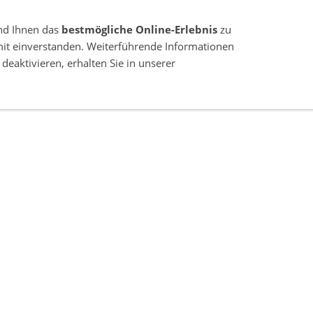
nd Ihnen das
bestmögliche Online-Erlebnis
zu
mit einverstanden. Weiterführende Informationen
deaktivieren, erhalten Sie in unserer
GEBRAUCHTFAHRZEUGE
YAMAHA KOMPLETTP
15907 LÜBBEN (SPREEWALD) OT NEUENDORF / MÜHLBERG