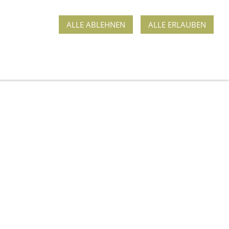
ALLE ABLEHNEN
ALLE ERLAUBEN
ROGRAMM
MIETFAHRZEUGE
GENERATOREN
WEG 5