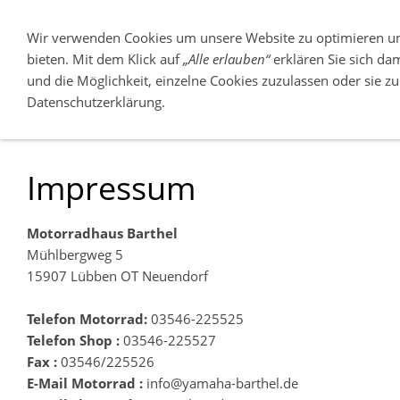
Wir verwenden Cookies um unsere Website zu optimieren u
bieten. Mit dem Klick auf
„Alle erlauben“
erklären Sie sich da
und die Möglichkeit, einzelne Cookies zuzulassen oder sie zu 
ÜBER UNS
NEUFAHRZEUGE
Datenschutzerklärung.
03546-225525
Impressum
Motorradhaus Barthel
Mühlbergweg 5
15907 Lübben OT Neuendorf
Telefon Motorrad:
03546-225525
Telefon Shop :
03546-225527
Fax :
03546/225526
E-Mail Motorrad :
info@yamaha-barthel.de