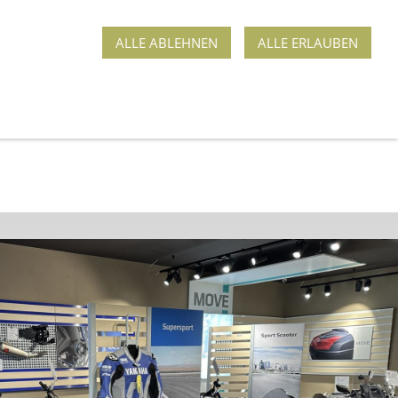
ALLE ABLEHNEN
ALLE ERLAUBEN
ROGRAMM
MIETFAHRZEUGE
GENERATOREN
WEG 5