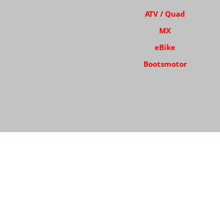
ATV / Quad
MX
eBike
Bootsmotor