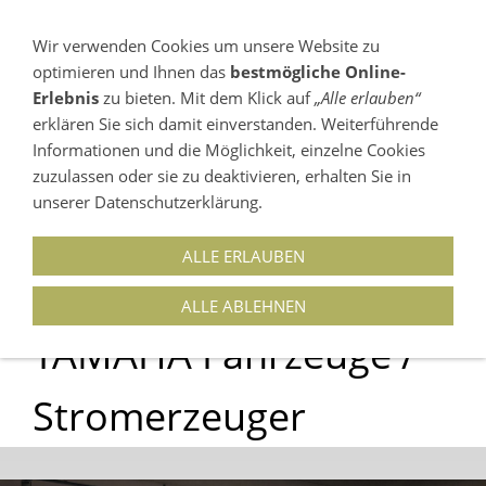
Wir verwenden Cookies um unsere Website zu
optimieren und Ihnen das
bestmögliche Online-
NAVIGATION EINBLENDEN
Erlebnis
zu bieten. Mit dem Klick auf
„Alle erlauben“
erklären Sie sich damit einverstanden. Weiterführende
03546-225525
Informationen und die Möglichkeit, einzelne Cookies
15907 LÜBBEN (SPREEWALD) OT NEUENDORF /
zuzulassen oder sie zu deaktivieren, erhalten Sie in
MÜHLBERGWEG 5
unserer Datenschutzerklärung.
ALLE ERLAUBEN
Komplettprogramm -
ALLE ABLEHNEN
YAMAHA Fahrzeuge /
Stromerzeuger