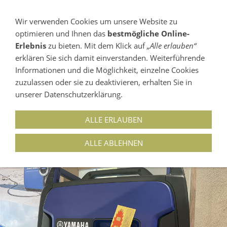
Wir verwenden Cookies um unsere Website zu
optimieren und Ihnen das
bestmögliche Online-
NAVIGATION EINBLENDEN
Erlebnis
zu bieten. Mit dem Klick auf
„Alle erlauben“
erklären Sie sich damit einverstanden. Weiterführende
03546-225525
Informationen und die Möglichkeit, einzelne Cookies
15907 LÜBBEN (SPREEWALD) OT NEUENDORF /
zuzulassen oder sie zu deaktivieren, erhalten Sie in
MÜHLBERGWEG 5
unserer Datenschutzerklärung.
ALLE ERLAUBEN
EF 2200IS
ALLE ABLEHNEN