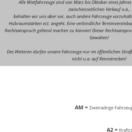
Alle Mietfahrzeuge sind von März bis Oktober eines Jahres
zwischenzeitlichen Verkauf o.ä.,
behalten wir uns aber vor, auch andere Fahrzeuge vorzuhalte
Hubraumstärken ect. angeht. Eine verbindliche Terminvereinbaru
Rechtsanspruch geltend machen zu können! Dieser Rechtsanspruch
Gewalten!
Des Weiteren dürfen unsere Fahrzeuge nur im öffentlichen Str
nicht u.a. auf Rennstrecken!
AM =
Zweirädrige Fahrzeu
A2 =
Kraftr