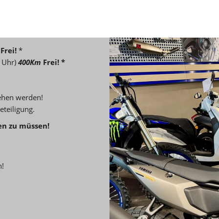
Frei!
*
 Uhr)
400Km
Frei! *
iehen werden!
eteiligung.
en zu müssen!
h!