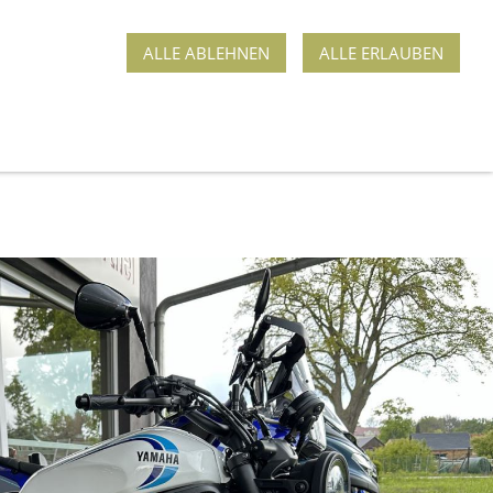
ALLE ABLEHNEN
ALLE ERLAUBEN
ROGRAMM
MIETFAHRZEUGE
GENERATOREN
WEG 5