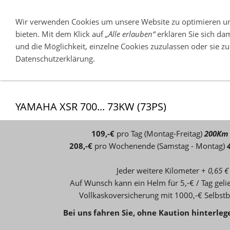
Wir verwenden Cookies um unsere Website zu optimieren u
bieten. Mit dem Klick auf
„Alle erlauben“
erklären Sie sich da
und die Möglichkeit, einzelne Cookies zuzulassen oder sie zu 
ÜBER UNS
NEUFAHRZEUGE
Datenschutzerklärung.
03546-225525
YAMAHA XSR 700... 73KW (73PS)
109,-€
pro Tag (Montag-Freitag)
200Km
208,-€
pro Wochenende (Samstag - Montag)
Jeder weitere Kilometer +
0,65 €
Auf Wunsch kann ein Helm für 5,-€ / Tag gel
Vollkaskoversicherung mit 1000,-€ Selbstb
Bei uns fahren Sie, ohne
Kaution hinterleg