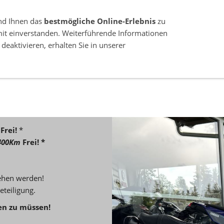
nd Ihnen das
bestmögliche Online-Erlebnis
zu
mit einverstanden. Weiterführende Informationen
deaktivieren, erhalten Sie in unserer
GEBRAUCHTFAHRZEUGE
YAMAHA KOMPLETTP
15907 LÜBBEN (SPREEWALD) OT NEUENDORF / MÜHLBERG
Frei!
*
400Km
Frei! *
iehen werden!
eteiligung.
en zu müssen!