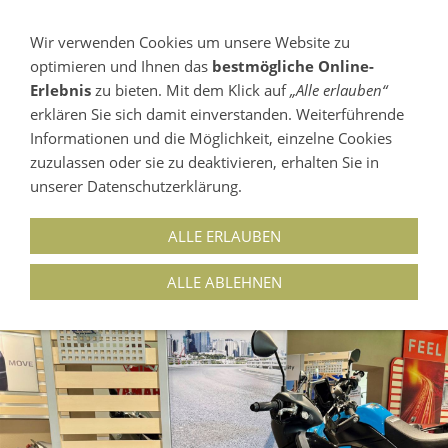
Wir verwenden Cookies um unsere Website zu
optimieren und Ihnen das
bestmögliche Online-
NAVIGATION EINBLENDEN
Erlebnis
zu bieten. Mit dem Klick auf
„Alle erlauben“
erklären Sie sich damit einverstanden. Weiterführende
03546-225525
Informationen und die Möglichkeit, einzelne Cookies
15907 LÜBBEN (SPREEWALD) OT NEUENDORF /
zuzulassen oder sie zu deaktivieren, erhalten Sie in
MÜHLBERGWEG 5
unserer Datenschutzerklärung.
ALLE ERLAUBEN
YAMAHA NEO`S DUAL BATTERY... 2,3 KW
ALLE ABLEHNEN
(3,1 PS)